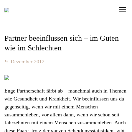
S
C
k
l
i
i
p
c
t
Partner beeinflussen sich – im Guten
k
o
wie im Schlechten
t
c
o
o
9. Dezember 2012
v
n
i
t
e
e
w
Enge Partnerschaft färbt ab – manchmal auch in Themen
n
t
wie Gesundheit und Krankheit. Wir beeinflussen uns da
t
h
gegenseitig, wenn wir mit einem Menschen
e
zusammenleben, vor allem dann, wenn wir schon seit
n
Jahrzehnten mit einem Menschen zusammenleben. Auch
a
diese Paare, trotz der ganzen Scheidungsstatistiken, gibt