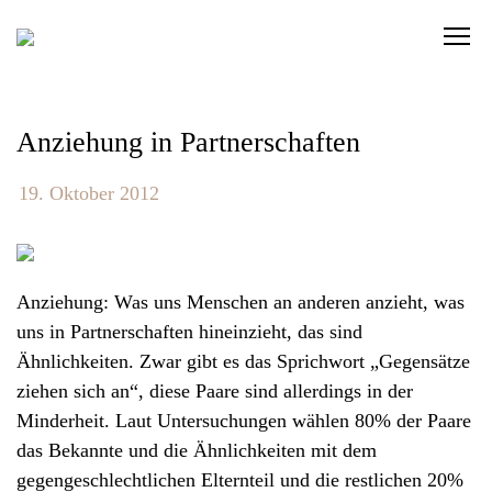
S
C
k
l
i
i
p
c
t
Anziehung in Partnerschaften
k
o
t
c
19. Oktober 2012
o
o
v
n
i
t
Anziehung: Was uns Menschen an anderen anzieht, was
e
e
uns in Partnerschaften hineinzieht, das sind
w
n
Ähnlichkeiten. Zwar gibt es das Sprichwort „Gegensätze
t
t
ziehen sich an“, diese Paare sind allerdings in der
h
Minderheit. Laut Untersuchungen wählen 80% der Paare
e
das Bekannte und die Ähnlichkeiten mit dem
n
gegengeschlechtlichen Elternteil und die restlichen 20%
a