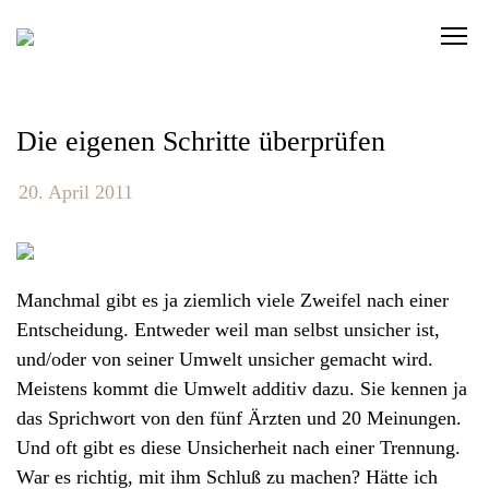
S
C
k
l
i
i
p
c
t
Die eigenen Schritte überprüfen
k
o
t
c
20. April 2011
o
o
v
n
i
t
Manchmal gibt es ja ziemlich viele Zweifel nach einer
e
e
Entscheidung. Entweder weil man selbst unsicher ist,
w
n
und/oder von seiner Umwelt unsicher gemacht wird.
t
t
Meistens kommt die Umwelt additiv dazu. Sie kennen ja
h
das Sprichwort von den fünf Ärzten und 20 Meinungen.
e
Und oft gibt es diese Unsicherheit nach einer Trennung.
n
War es richtig, mit ihm Schluß zu machen? Hätte ich
a