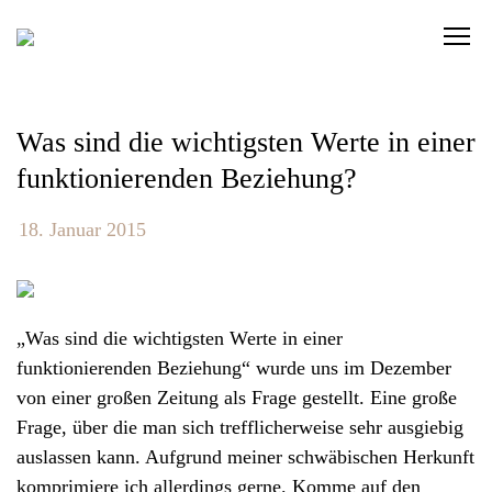
S
C
k
l
i
i
p
c
t
Was sind die wichtigsten Werte in einer
k
o
funktionierenden Beziehung?
t
c
o
o
18. Januar 2015
v
n
i
t
e
e
w
„Was sind die wichtigsten Werte in einer
n
t
funktionierenden Beziehung“ wurde uns im Dezember
t
h
von einer großen Zeitung als Frage gestellt. Eine große
e
Frage, über die man sich trefflicherweise sehr ausgiebig
n
auslassen kann. Aufgrund meiner schwäbischen Herkunft
a
komprimiere ich allerdings gerne. Komme auf den