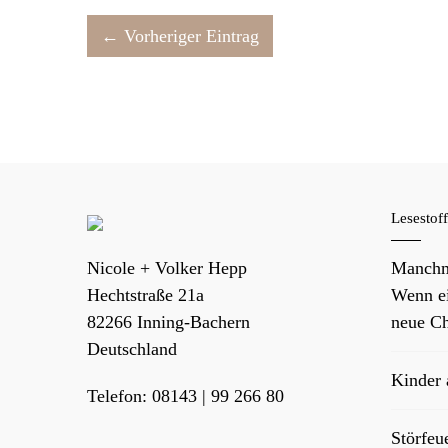
← Vorheriger Eintrag
Lesestof
Nicole + Volker Hepp
Manchm
Hechtstraße 21a
Wenn ei
82266
Inning-Bachern
neue Ch
Deutschland
Kinder
Telefon:
08143 | 99 266 80
Störfeu