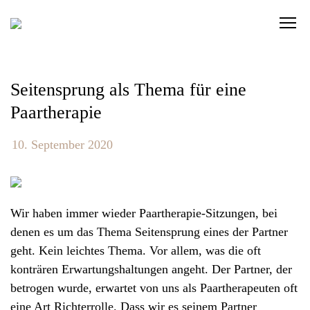
S
C
k
l
i
i
p
c
t
Seitensprung als Thema für eine
k
o
Paartherapie
t
c
o
o
10. September 2020
v
n
i
t
e
e
w
Wir haben immer wieder Paartherapie-Sitzungen, bei
n
t
denen es um das Thema Seitensprung eines der Partner
t
h
geht. Kein leichtes Thema. Vor allem, was die oft
e
konträren Erwartungshaltungen angeht. Der Partner, der
n
betrogen wurde, erwartet von uns als Paartherapeuten oft
a
eine Art Richterrolle. Dass wir es seinem Partner