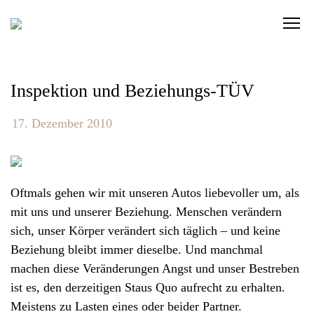
S
C
k
l
i
i
p
c
t
Inspektion und Beziehungs-TÜV
k
o
t
c
17. Dezember 2010
o
o
v
n
i
t
Oftmals gehen wir mit unseren Autos liebevoller um, als
e
e
mit uns und unserer Beziehung. Menschen verändern
w
n
sich, unser Körper verändert sich täglich – und keine
t
t
Beziehung bleibt immer dieselbe. Und manchmal
h
machen diese Veränderungen Angst und unser Bestreben
e
ist es, den derzeitigen Staus Quo aufrecht zu erhalten.
n
Meistens zu Lasten eines oder beider Partner.
a