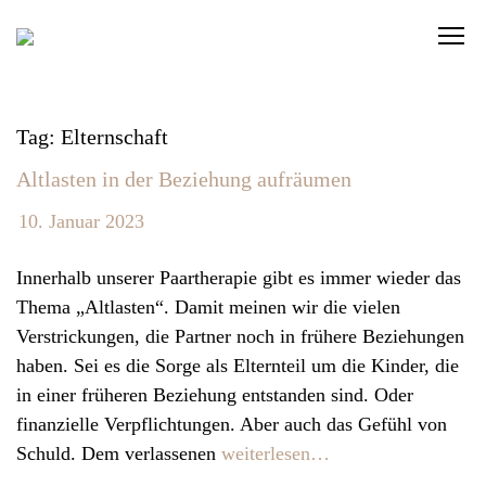
S
C
k
l
i
i
p
c
t
Tag: Elternschaft
k
o
Altlasten in der Beziehung aufräumen
t
c
o
o
10. Januar 2023
v
n
i
t
Innerhalb unserer Paartherapie gibt es immer wieder das
e
e
Thema „Altlasten“. Damit meinen wir die vielen
w
n
Verstrickungen, die Partner noch in frühere Beziehungen
t
t
haben. Sei es die Sorge als Elternteil um die Kinder, die
h
in einer früheren Beziehung entstanden sind. Oder
e
finanzielle Verpflichtungen. Aber auch das Gefühl von
n
Schuld. Dem verlassenen
weiterlesen…
a