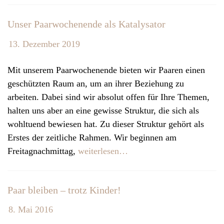
v
Unser Paarwochenende als Katalysator
i
g
13. Dezember 2019
a
t
Mit unserem Paarwochenende bieten wir Paaren einen
i
geschützten Raum an, um an ihrer Beziehung zu
o
arbeiten. Dabei sind wir absolut offen für Ihre Themen,
n
halten uns aber an eine gewisse Struktur, die sich als
wohltuend bewiesen hat. Zu dieser Struktur gehört als
Erstes der zeitliche Rahmen. Wir beginnen am
Freitagnachmittag,
weiterlesen…
Paar bleiben – trotz Kinder!
8. Mai 2016