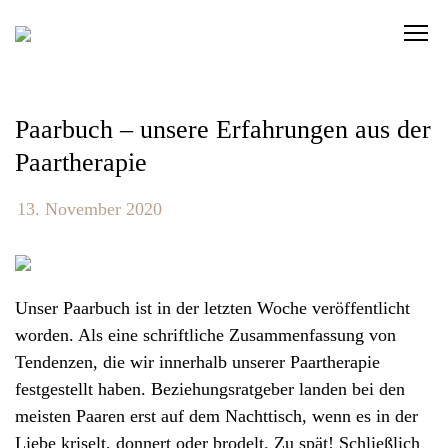
S
C
k
l
i
i
p
c
t
Paarbuch – unsere Erfahrungen aus der
k
o
Paartherapie
t
c
o
o
13. November 2020
v
n
i
t
e
e
w
Unser Paarbuch ist in der letzten Woche veröffentlicht
n
t
worden. Als eine schriftliche Zusammenfassung von
t
h
Tendenzen, die wir innerhalb unserer Paartherapie
e
festgestellt haben. Beziehungsratgeber landen bei den
n
meisten Paaren erst auf dem Nachttisch, wenn es in der
a
Liebe kriselt, donnert oder brodelt. Zu spät! Schließlich