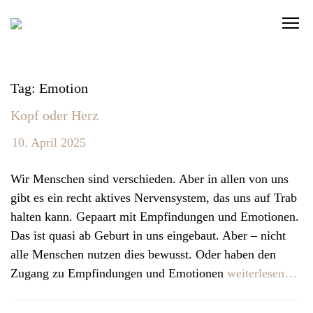
S
C
k
l
i
i
p
c
t
Tag: Emotion
k
o
Kopf oder Herz
t
c
o
o
10. April 2025
v
n
i
t
Wir Menschen sind verschieden. Aber in allen von uns
e
e
gibt es ein recht aktives Nervensystem, das uns auf Trab
w
n
halten kann. Gepaart mit Empfindungen und Emotionen.
t
t
Das ist quasi ab Geburt in uns eingebaut. Aber – nicht
h
alle Menschen nutzen dies bewusst. Oder haben den
e
Zugang zu Empfindungen und Emotionen
weiterlesen…
n
a