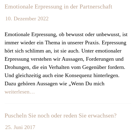
Emotionale Erpressung in der Partnerschaft
v
i
10. Dezember 2022
g
a
Emotionale Erpressung, ob bewusst oder unbewusst, ist
t
immer wieder ein Thema in unserer Praxis. Erpressung
i
hört sich schlimm an, ist sie auch. Unter emotionaler
o
Erpressung verstehen wir Aussagen, Forderungen und
n
Drohungen, die ein Verhalten vom Gegenüber fordern.
Und gleichzeitig auch eine Konsequenz hinterlegen.
Dazu gehören Aussagen wie „Wenn Du mich
weiterlesen…
Puscheln Sie noch oder reden Sie erwachsen?
25. Juni 2017