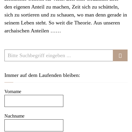
v
den eigenen Anteil zu machen, Zeit sich zu schütteln,
i
sich zu sortieren und zu schauen, wo man denn gerade in
g
seinem Leben steht. So weit die Theorie. Aus unseren
a
archaischen Anteilen ……
t
i
o
n
Immer auf dem Laufenden bleiben:
Vorname
Nachname