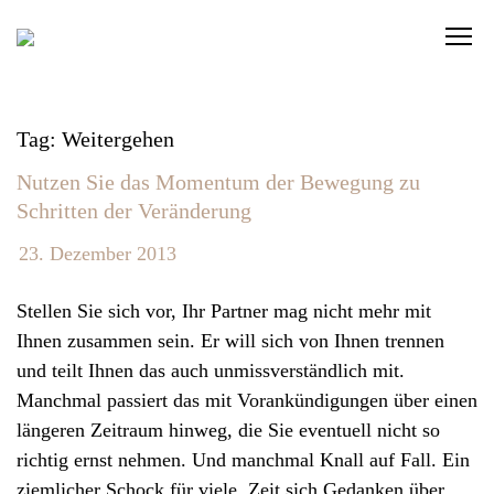
S
C
k
l
i
i
p
c
t
Tag: Weitergehen
k
o
Nutzen Sie das Momentum der Bewegung zu
t
c
Schritten der Veränderung
o
o
v
n
23. Dezember 2013
i
t
e
Stellen Sie sich vor, Ihr Partner mag nicht mehr mit
e
w
Ihnen zusammen sein. Er will sich von Ihnen trennen
n
t
und teilt Ihnen das auch unmissverständlich mit.
t
h
Manchmal passiert das mit Vorankündigungen über einen
e
längeren Zeitraum hinweg, die Sie eventuell nicht so
n
richtig ernst nehmen. Und manchmal Knall auf Fall. Ein
a
ziemlicher Schock für viele. Zeit sich Gedanken über