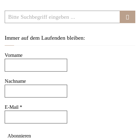
v
i
g
a
Immer auf dem Laufenden bleiben:
t
i
Vorname
o
n
Nachname
E-Mail
*