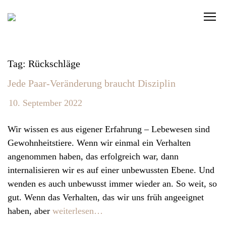
S
C
k
l
i
i
p
c
t
Tag: Rückschläge
k
o
Jede Paar-Veränderung braucht Disziplin
t
c
o
o
10. September 2022
v
n
i
t
Wir wissen es aus eigener Erfahrung – Lebewesen sind
e
e
Gewohnheitstiere. Wenn wir einmal ein Verhalten
w
n
angenommen haben, das erfolgreich war, dann
t
t
internalisieren wir es auf einer unbewussten Ebene. Und
h
wenden es auch unbewusst immer wieder an. So weit, so
e
gut. Wenn das Verhalten, das wir uns früh angeeignet
n
haben, aber
weiterlesen…
a