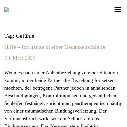
S
C
k
l
i
i
p
c
t
Tag: Gefühle
k
o
Hilfe – ich hänge in einer Gedankenschleife
t
c
o
o
10. März 2026
v
n
i
t
Wenn es nach einer Außenbeziehung zu einer Situation
e
e
kommt, in der beide Partner die Beziehung fortsetzen
w
n
möchten, der betrogene Partner jedoch in anhaltenden
t
t
Beschuldigungen, Kontrollimpulsen und gedanklichen
h
Schleifen festhängt, spricht man paartherapeutisch häufig
e
von einer traumatischen Bindungsverletzung. Der
n
Vertrauensbruch wirkt wie ein Schock auf das
a
Bindungssystem: Das Nervensystem bleibt in