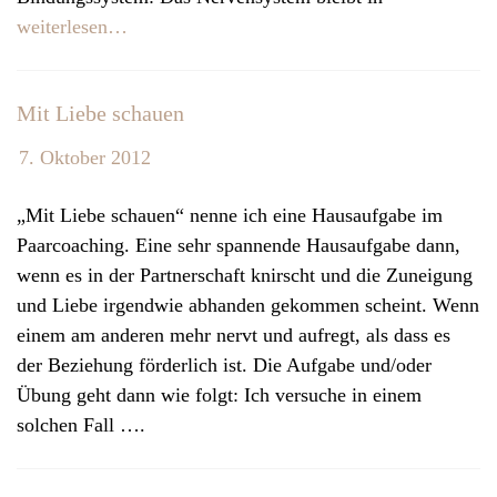
v
weiterlesen…
i
g
Mit Liebe schauen
a
t
7. Oktober 2012
i
o
„Mit Liebe schauen“ nenne ich eine Hausaufgabe im
n
Paarcoaching. Eine sehr spannende Hausaufgabe dann,
wenn es in der Partnerschaft knirscht und die Zuneigung
und Liebe irgendwie abhanden gekommen scheint. Wenn
einem am anderen mehr nervt und aufregt, als dass es
der Beziehung förderlich ist. Die Aufgabe und/oder
Übung geht dann wie folgt: Ich versuche in einem
solchen Fall ….