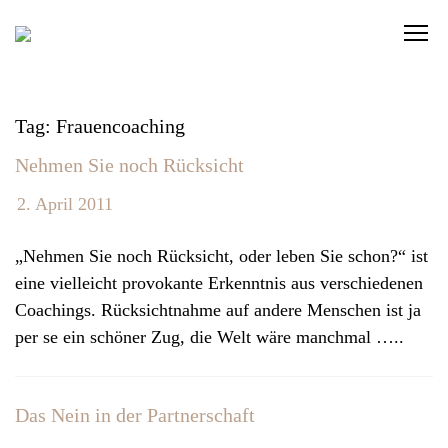
S
C
k
l
i
i
p
c
t
Tag: Frauencoaching
k
o
Nehmen Sie noch Rücksicht
t
c
o
o
2. April 2011
v
n
i
t
„Nehmen Sie noch Rücksicht, oder leben Sie schon?“ ist
e
e
eine vielleicht provokante Erkenntnis aus verschiedenen
w
n
Coachings. Rücksichtnahme auf andere Menschen ist ja
t
t
per se ein schöner Zug, die Welt wäre manchmal …..
h
e
Das Nein in der Partnerschaft
n
a