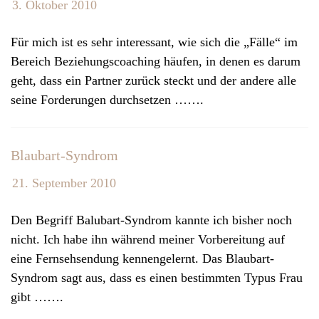
3. Oktober 2010
v
i
Für mich ist es sehr interessant, wie sich die „Fälle“ im
g
Bereich Beziehungscoaching häufen, in denen es darum
a
geht, dass ein Partner zurück steckt und der andere alle
t
seine Forderungen durchsetzen …….
i
o
n
Blaubart-Syndrom
21. September 2010
Den Begriff Balubart-Syndrom kannte ich bisher noch
nicht. Ich habe ihn während meiner Vorbereitung auf
eine Fernsehsendung kennengelernt. Das Blaubart-
Syndrom sagt aus, dass es einen bestimmten Typus Frau
gibt …….