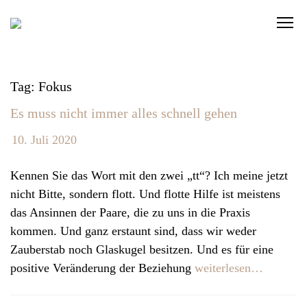
S
C
k
l
i
i
p
c
t
Tag: Fokus
k
o
Es muss nicht immer alles schnell gehen
t
c
o
o
10. Juli 2020
v
n
i
t
Kennen Sie das Wort mit den zwei „tt“? Ich meine jetzt
e
e
nicht Bitte, sondern flott. Und flotte Hilfe ist meistens
w
n
das Ansinnen der Paare, die zu uns in die Praxis
t
t
kommen. Und ganz erstaunt sind, dass wir weder
h
Zauberstab noch Glaskugel besitzen. Und es für eine
e
positive Veränderung der Beziehung
weiterlesen…
n
a