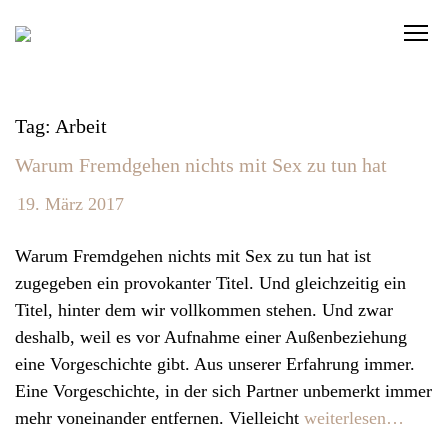
S
C
k
l
i
i
p
c
t
Tag: Arbeit
k
o
Warum Fremdgehen nichts mit Sex zu tun hat
t
c
o
o
19. März 2017
v
n
i
t
Warum Fremdgehen nichts mit Sex zu tun hat ist
e
e
zugegeben ein provokanter Titel. Und gleichzeitig ein
w
n
Titel, hinter dem wir vollkommen stehen. Und zwar
t
t
deshalb, weil es vor Aufnahme einer Außenbeziehung
h
eine Vorgeschichte gibt. Aus unserer Erfahrung immer.
e
Eine Vorgeschichte, in der sich Partner unbemerkt immer
n
mehr voneinander entfernen. Vielleicht
weiterlesen…
a