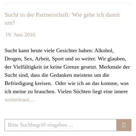
v
Sucht in der Partnerschaft: Wie gehe ich damit
i
um?
g
a
19. Juni 2016
t
i
Sucht kann heute viele Gesichter haben: Alkohol,
o
Drogen, Sex, Arbeit, Sport und so weiter. Wir glauben,
n
der Vielfältigkeit ist keine Grenze gesetzt. Merkmale der
Sucht sind, dass die Gedanken meistens um die
Befriedigung kreisen. Oder wie ich an das komme, was
ich meine zu brauchen. Vielen Süchten liegt eine innere
weiterlesen…