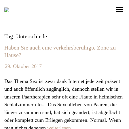
S
C
k
l
i
i
p
c
t
Tag: Unterschiede
k
o
Haben Sie auch eine verkehrsberuhigte Zone zu
t
c
Hause?
o
o
v
n
29. Oktober 2017
i
t
e
Das Thema Sex ist zwar dank Internet jederzeit präsent
e
w
und auch öffentlich zugänglich, dennoch stellen wir in
n
t
unseren Paartherapien sehr oft eine Flaute in heimischen
t
h
Schlafzimmern fest. Das Sexualleben von Paaren, die
e
länger zusammen sind, hat sich geändert, ist abgeflacht
n
oder komplett zum Erliegen gekommen. Normal. Wenn
a
man nichts dagegen
weiterlesen…