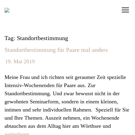
S
C
k
l
i
i
p
c
t
Tag: Standortbestimmung
k
o
Standortbestimmung für Paare mal anders
t
c
o
o
19. Mai 2019
v
n
i
t
Meine Frau und ich richten seit geraumer Zeit spezielle
e
e
Intensiv-Wochenenden für Paare aus. Zur
w
n
Standortbestimmung. Und zwar bewusst nicht in der
t
t
gewohnten Seminarform, sondern in einem kleinen,
h
intimen und sehr individuellen Rahmen. Speziell für Sie
e
und Ihre Themen. Auszeit nehmen, ein Wochenende
n
abtauchen aus dem Alltag hier am Wörthsee und
a
weiterlesen…