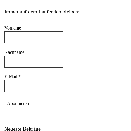
v
Immer auf dem Laufenden bleiben:
i
g
Vorname
a
t
i
Nachname
o
n
E-Mail
*
Neueste Beiträge