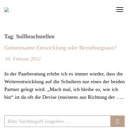
S
C
k
l
i
i
p
c
t
Tag: Sollbruchstellen
k
o
Gemeinsame Entwicklung oder Beziehungsaus?
t
c
o
o
10. Februar 2012
v
n
i
t
In der Paarberatung erlebe ich es immer wieder, dass die
e
e
Weiterentwicklung auf die Schultern nur eines der beiden
w
n
Partner gelegt wird. „Mach mal, ich bleibe so, wie ich
t
t
bin“ ist da oft die Devise (meistens aus Richtung der …..
h
e
n
a