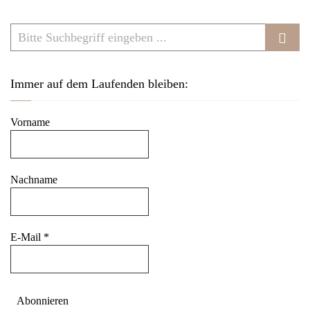
v
i
g
a
Immer auf dem Laufenden bleiben:
t
i
Vorname
o
n
Nachname
E-Mail
*