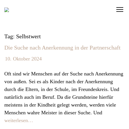
S
C
k
l
i
i
p
c
t
Tag: Selbstwert
k
o
Die Suche nach Anerkennung in der Partnerschaft
t
c
o
o
10. Oktober 2024
v
n
i
t
Oft sind wir Menschen auf der Suche nach Anerkennung
e
e
von außen. Sei es als Kinder nach der Anerkennung
w
n
durch die Eltern, in der Schule, im Freundeskreis. Und
t
t
natürlich auch im Beruf. Da die Grundsteine hierfür
h
meistens in der Kindheit gelegt werden, werden viele
e
Menschen wahre Meister in dieser Suche. Und
n
weiterlesen…
a