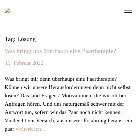
S
C
k
l
i
i
p
c
t
Tag: Lösung
k
o
Was bringt uns überhaupt eine Paartherapie?
t
c
o
o
11. Februar 2022
v
n
i
t
Was bringt mir denn überhaupt eine Paartherapie?
e
e
Können wir unsere Herausforderungen denn nicht selbst
w
n
lösen? Das sind Fragen / Motivationen, die wir oft bei
t
t
Anfragen hören. Und uns naturgemäß schwer mit der
h
Antwort tun, sofern wir das Paar noch nicht kennen.
e
Vielleicht ein Versuch, aus unserer Erfahrung heraus, ein
n
paar
weiterlesen…
a