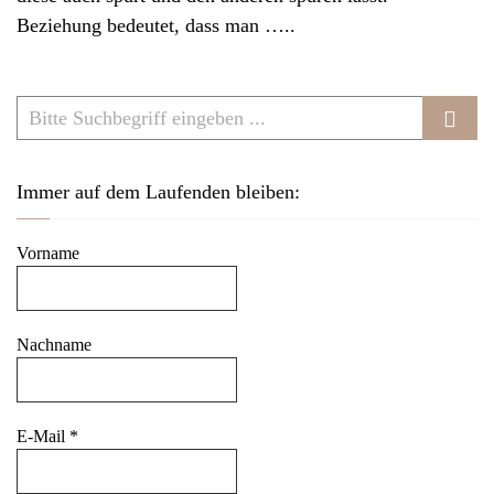
v
Beziehung bedeutet, dass man …..
i
g
a
t
i
Immer auf dem Laufenden bleiben:
o
n
Vorname
Nachname
E-Mail
*