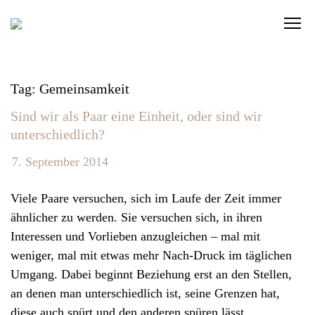
S
C
k
l
i
i
p
c
t
Tag: Gemeinsamkeit
k
o
Sind wir als Paar eine Einheit, oder sind wir
t
c
unterschiedlich?
o
o
v
n
7. September 2014
i
t
e
Viele Paare versuchen, sich im Laufe der Zeit immer
e
w
ähnlicher zu werden. Sie versuchen sich, in ihren
n
t
Interessen und Vorlieben anzugleichen – mal mit
t
h
weniger, mal mit etwas mehr Nach-Druck im täglichen
e
Umgang. Dabei beginnt Beziehung erst an den Stellen,
n
an denen man unterschiedlich ist, seine Grenzen hat,
a
diese auch spürt und den anderen spüren lässt.