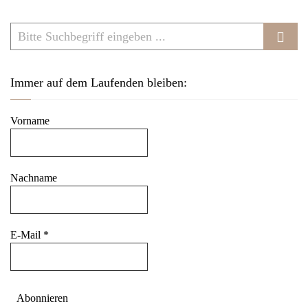
v
i
g
a
Immer auf dem Laufenden bleiben:
t
i
Vorname
o
n
Nachname
E-Mail
*