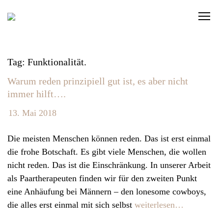
S
C
k
l
i
i
p
c
t
Tag: Funktionalität.
k
o
Warum reden prinzipiell gut ist, es aber nicht
t
c
immer hilft….
o
o
v
n
13. Mai 2018
i
t
e
Die meisten Menschen können reden. Das ist erst einmal
e
w
die frohe Botschaft. Es gibt viele Menschen, die wollen
n
t
nicht reden. Das ist die Einschränkung. In unserer Arbeit
t
h
als Paartherapeuten finden wir für den zweiten Punkt
e
eine Anhäufung bei Männern – den lonesome cowboys,
n
die alles erst einmal mit sich selbst
weiterlesen…
a