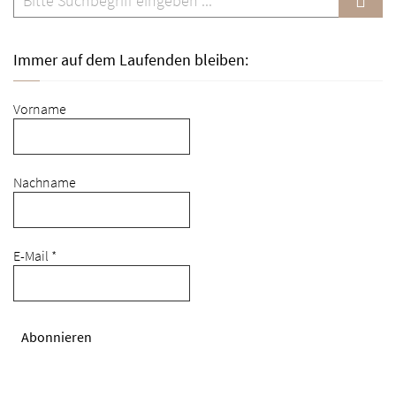
v
i
Immer auf dem Laufenden bleiben:
g
a
Vorname
t
i
o
Nachname
n
E-Mail
*