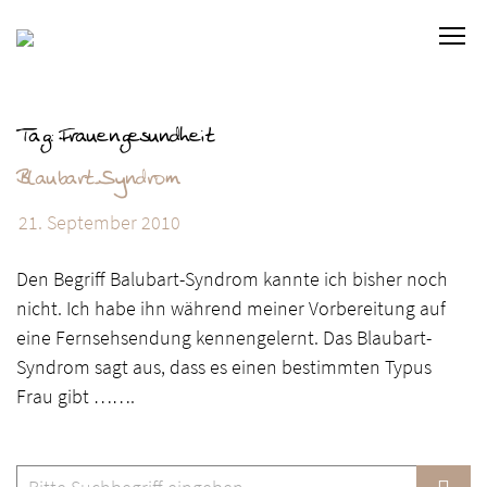
S
C
k
l
i
i
p
c
t
Tag: Frauengesundheit
k
o
Blaubart-Syndrom
t
c
o
o
21. September 2010
v
n
i
t
Den Begriff Balubart-Syndrom kannte ich bisher noch
e
e
nicht. Ich habe ihn während meiner Vorbereitung auf
w
n
eine Fernsehsendung kennengelernt. Das Blaubart-
t
t
Syndrom sagt aus, dass es einen bestimmten Typus
h
Frau gibt …….
e
n
a