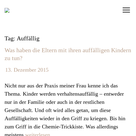
S
C
k
l
i
i
p
c
t
Tag: Auffällig
k
o
Was haben die Eltern mit ihren auffälligen Kindern
t
c
zu tun?
o
o
v
n
13. Dezember 2015
i
t
e
Nicht nur aus der Praxis meiner Frau kenne ich das
e
w
Thema. Kinder werden verhaltensauffällig – entweder
n
t
nur in der Familie oder auch in der restlichen
t
h
Gesellschaft. Und oft wird alles getan, um diese
e
Auffälligkeiten wieder in den Griff zu kriegen. Bis hin
n
zum Griff in die Chemie-Trickkiste. Was allerdings
a
meistens
weiterlesen…