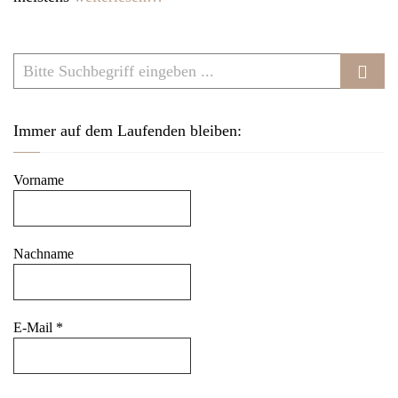
v
i
g
a
t
Immer auf dem Laufenden bleiben:
i
o
Vorname
n
Nachname
E-Mail
*