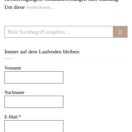
v
Um diese
weiterlesen…
i
g
a
t
i
Immer auf dem Laufenden bleiben:
o
n
Vorname
Nachname
E-Mail
*