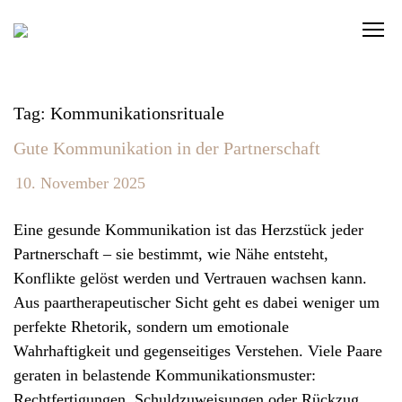
S
C
k
l
i
i
p
c
t
Tag: Kommunikationsrituale
k
o
Gute Kommunikation in der Partnerschaft
t
c
o
o
10. November 2025
v
n
i
t
Eine gesunde Kommunikation ist das Herzstück jeder
e
e
Partnerschaft – sie bestimmt, wie Nähe entsteht,
w
n
Konflikte gelöst werden und Vertrauen wachsen kann.
t
t
Aus paartherapeutischer Sicht geht es dabei weniger um
h
perfekte Rhetorik, sondern um emotionale
e
Wahrhaftigkeit und gegenseitiges Verstehen. Viele Paare
n
geraten in belastende Kommunikationsmuster:
a
Rechtfertigungen, Schuldzuweisungen oder Rückzug.