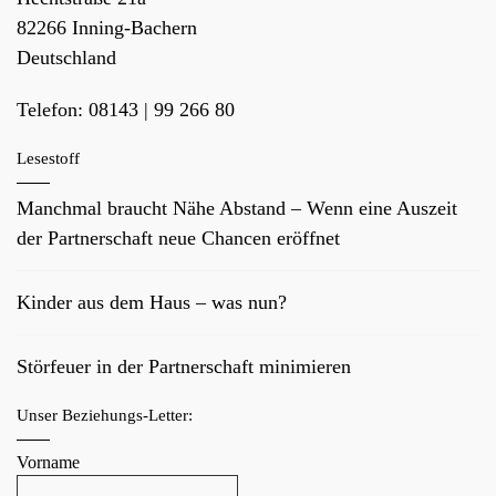
v
82266
Inning-Bachern
i
Deutschland
g
Telefon:
08143 | 99 266 80
a
t
Lesestoff
i
o
Manchmal braucht Nähe Abstand – Wenn eine Auszeit
n
der Partnerschaft neue Chancen eröffnet
Kinder aus dem Haus – was nun?
Störfeuer in der Partnerschaft minimieren
Unser Beziehungs-Letter:
Vorname